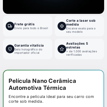
NANOPRO XTREME
Corte a laser sob
Frete grátis
medida
Até 97% do calor barrado. Corte a laser exato para o
Envio para todo o Brasil
Encaixe exato para o
seu modelo.
seu modelo
ESCOLHER MEU CARRO
Avaliações 5
Garantia vitalícia
estrelas
Selo holográfico do
+ de 1.000 avaliações
importador oficial
verificadas
Película Nano Cerâmica
Automotiva Térmica
Encontre a película ideal para seu carro com
corte sob medida.